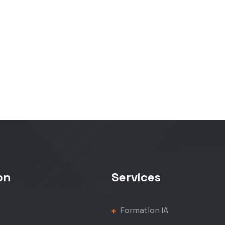
on
Services
Formation IA